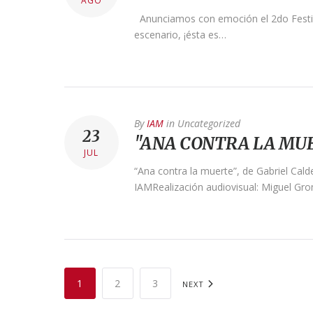
AGO
Anunciamos con emoción el 2do Festival
escenario, ¡ésta es…
By
IAM
in
Uncategorized
23
"ANA CONTRA LA MUE
JUL
“Ana contra la muerte”, de Gabriel Cald
IAMRealización audiovisual: Miguel G
1
2
3
NEXT