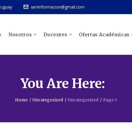
ruguay
iaminformacion@gmail.com
o
Nosotros
Docentes
Ofertas Académicas
You Are Here:
Home
/
Uncategorized
/
Uncategorized
/
Page 3