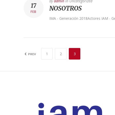
By
admin
in
Uncategorized
17
NOSOTROS
FEB
IMA - Generación 2018Actores IAM - G
1
2
3
PREV