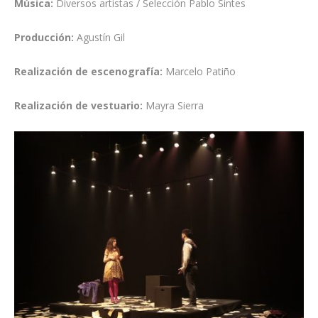
Música:
Diversos artistas / Selección Pablo Sintes
Producción:
Agustín Gil
Realización de escenografía:
Marcelo Patiño
Realización de vestuario:
Mayra Sierra