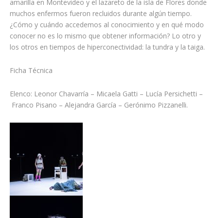
amarilla en Montevideo y el lazareto de la isla de Flores donde
muchos enfermos fueron recluidos durante algún tiempo.
¿Cómo y cuándo accedemos al conocimiento y en qué modo
conocer no es lo mismo que obtener información? Lo otro y
los otros en tiempos de hiperconectividad: la tundra y la taiga.
Ficha Técnica
Elenco: Leonor Chavarría – Micaela Gatti – Lucía Persichetti –
Franco Pisano – Alejandra García – Gerónimo Pizzanelli.