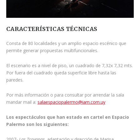
CARACTERÍSTICAS TÉCNICAS
Consta de 80 localidades y un amplio espacio escénico que
permite generar propuestas multifuncionales.
El escenario es a nivel de piso, un cuadrado de 7,32x 7,32 mts.
Por fuera del cuadrado queda superficie libre hasta las
paredes.
Por más información o para consultar por arrendar la sala
mandar mail a:
salaespaciopalermo@iam.com.uy
Los espectáculos que han estado en cartel en Espacio
Palermo son los siguientes:
2007-
Las Troyanas
, adaptación y dirección de Marisa