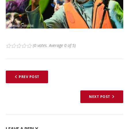
(
0 votes
. Average
0
of 5)
1
2
3
4
5
PREV POST
NEXT POST