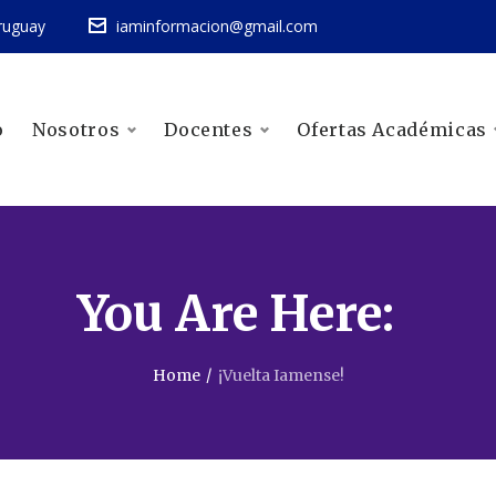
ruguay
iaminformacion@gmail.com
o
Nosotros
Docentes
Ofertas Académicas
You Are Here:
Home
/
¡Vuelta Iamense!