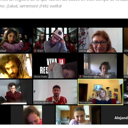
no. ¡Salud, iamenses! ¡Feliz vuelta!