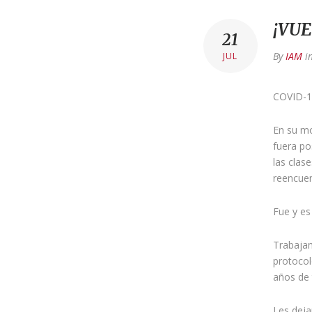
¡VU
21
By
IAM
i
JUL
COVID-1
En su mo
fuera po
las clas
reencuen
Fue y es
Trabajam
protocol
años de 
Les deja