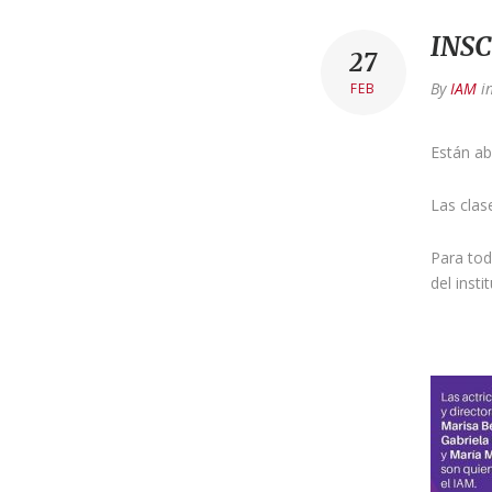
INS
27
By
IAM
i
FEB
Están ab
Las clas
Para tod
del inst
¡Le