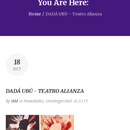
You Are Here:
Home
/
DADÁ UBÚ – Teatro Alianza
18
OCT
DADÁ UBÚ - TEATRO ALIANZA
By
IAM
in
Novedades
,
Uncategorized
5177