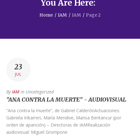
You Are Here:
Home
/
IAM
/
IAM
/
Page 2
23
JUL
By
IAM
in
Uncategorized
"ANA CONTRA LA MUERTE" - AUDIOVISUAL
“Ana contra la muerte”, de Gabriel CalderónActuaciones:
Gabriela Iribarren, María Mendive, Marisa Bentancur (por
orden de aparición) – Directoras de IAMRealización
audiovisual: Miguel Grompone