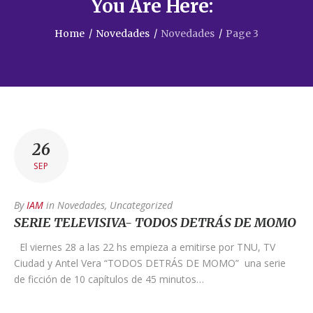
You Are Here:
Home
/
Novedades
/
Novedades
/
Page 3
26
SEP
By
IAM
in
Novedades
,
Uncategorized
SERIE TELEVISIVA- TODOS DETRÁS DE MOMO
El viernes 28 a las 22 hs empieza a emitirse por TNU, TV
Ciudad y Antel Vera “TODOS DETRÁS DE MOMO” una serie
de ficción de 10 capítulos de 45 minutos…