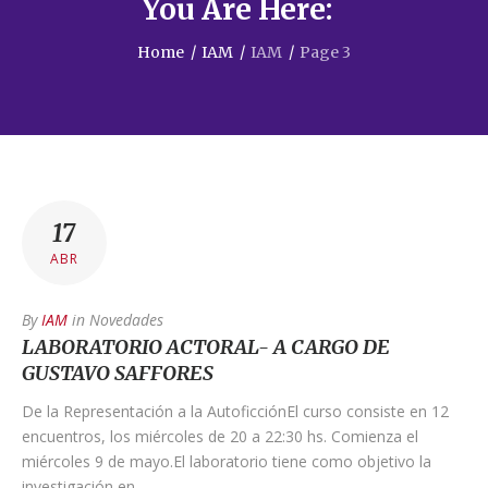
You Are Here:
Home
/
IAM
/
IAM
/
Page 3
17
ABR
By
IAM
in
Novedades
LABORATORIO ACTORAL- A CARGO DE
GUSTAVO SAFFORES
De la Representación a la AutoficciónEl curso consiste en 12
encuentros, los miércoles de 20 a 22:30 hs. Comienza el
miércoles 9 de mayo.El laboratorio tiene como objetivo la
investigación en…