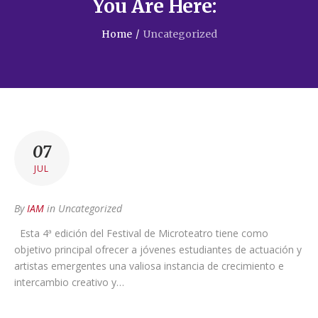
You Are Here:
Home
/
Uncategorized
07
JUL
By
IAM
in
Uncategorized
Esta 4ª edición del Festival de Microteatro tiene como
objetivo principal ofrecer a jóvenes estudiantes de actuación y
artistas emergentes una valiosa instancia de crecimiento e
intercambio creativo y…