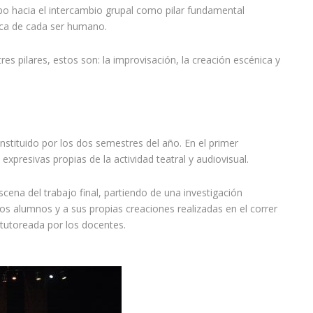
po hacia el intercambio grupal como pilar fundamental
nica de cada ser humano.
es pilares, estos son: la improvisación, la creación escénica y
stituido por los dos semestres del año. En el primer
presivas propias de la actividad teatral y audiovisual.
scena del tra
bajo final, partiendo de una investigación
os alumnos y a sus propias creaciones realizadas en el correr
, tutoreada por los docentes.