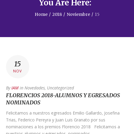
You Are Here:
Home
/
2018
/
Noviembre
/
15
15
NOV
By
IAM
in
Novedades
,
Uncategorized
FLORENCIOS 2018-ALUMNOS Y EGRESADOS
NOMINADOS
Felicitamos a nuestros egresados Emilio Gallardo, Josefina
Trias, Federico Pereyra y Juan Luis Granato por sus
nominaciones a los premios Florencio 2018 Felicitamos a
nuestros alumnos y egresados, nominados…