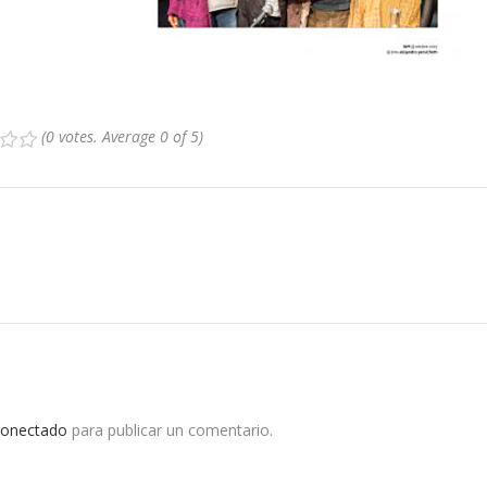
(
0 votes
. Average
0
of 5)
4
5
conectado
para publicar un comentario.