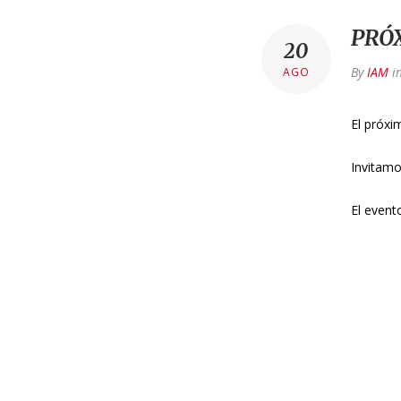
PRÓ
20
By
IAM
i
AGO
El próx
Invitamo
El event