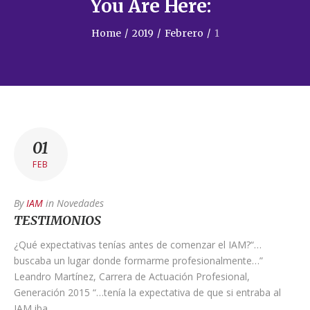
You Are Here:
Home
/
2019
/
Febrero
/
1
01
FEB
By
IAM
in
Novedades
TESTIMONIOS
¿Qué expectativas tenías antes de comenzar el IAM?“…
buscaba un lugar donde formarme profesionalmente…”
Leandro Martínez, Carrera de Actuación Profesional,
Generación 2015 “…tenía la expectativa de que si entraba al
IAM iba…